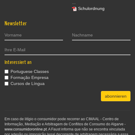
...
Schulordnung
Newsletter
Interessiert an
Portuguese Classes
Formação Empresa
Cursos de Língua
abonnieren
Em caso de litígio o consumidor pode recorrer ao CIMAAL - Centro de
Informação, Mediação e Arbitragem de Conflitos de Consumo do Algarve -
www.consumidoronline.pt
. A Faust informa que não se encontra vinculada
por adesão ou imposição legal decorrente de arbitragem necessária a essa