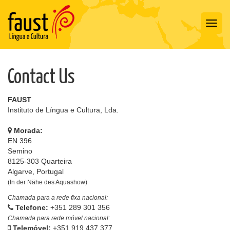
Toggl
navig
Contact Us
FAUST
Instituto de Língua e Cultura, Lda.
Morada:
EN 396
Semino
8125-303 Quarteira
Algarve, Portugal
(In der Nähe des Aquashow)
Chamada para a rede fixa nacional:
Telefone:
+351 289 301 356
Chamada para rede móvel nacional:
Telemóvel:
+351 919 437 377