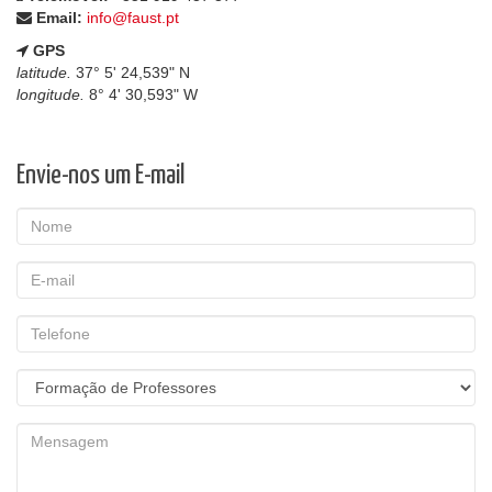
Email:
info@faust.pt
GPS
latitude.
37° 5' 24,539" N
longitude.
8° 4' 30,593" W
Envie-nos um E-mail