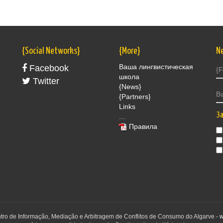
{Social Networks}
{More}
N
Ваша лингвистическая
Facebook
школа
Twitter
{News}
{Partners}
Links
За
...
Правила
ntro de Informação, Mediação e Arbitragem de Conflitos de Consumo do Algarve -
w