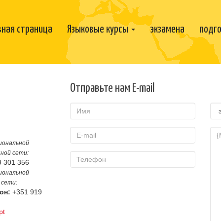
вная страница
Языковые курсы
экзамена
подго
Отправьте нам E-mail
иональной
ной сети:
 301 356
иональной
 сети:
он:
+351 919
pt