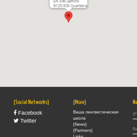
EN 396 Semino
8125-303 Quarteira
{Social Networks}
{More}
N
Ваша лингвистическая
Facebook
школа
Twitter
{News}
{Partners}
Links