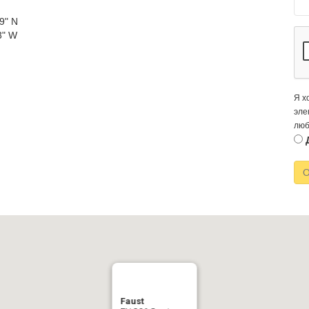
9" N
3" W
Я х
эле
люб
О
Faust