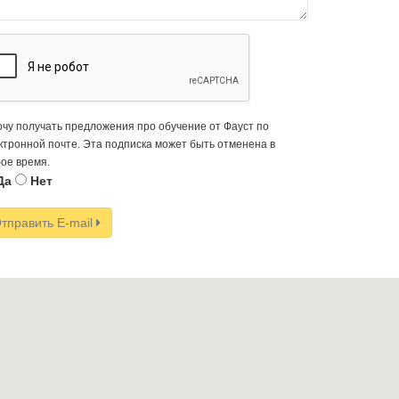
очу получать предложения про обучение от Фауст по
ктронной почте. Эта подписка может быть отменена в
ое время.
Да
Нет
тправить E-mail